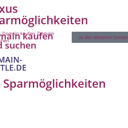
xus
armöglichkeiten
main kaufen
zu den aktuellen Domain
d suchen
MAIN-
TLE.DE
 Sparmöglichkeiten